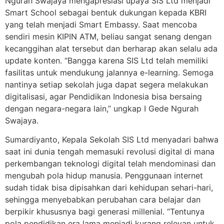
Ngurah Swajaya mengapresiasi upaya SIS Ltd menjadi
Smart School sebagai bentuk dukungan kepada KBRI
yang telah menjadi Smart Embassy. Saat mencoba
sendiri mesin KIPIN ATM, beliau sangat senang dengan
kecanggihan alat tersebut dan berharap akan selalu ada
update konten. “Bangga karena SIS Ltd telah memiliki
fasilitas untuk mendukung jalannya e-learning. Semoga
nantinya setiap sekolah juga dapat segera melakukan
digitalisasi, agar Pendidikan Indonesia bisa bersaing
dengan negara-negara lain,” ungkap I Gede Ngurah
Swajaya.
Sumardiyanto, Kepala Sekolah SIS Ltd menyadari bahwa
saat ini dunia tengah memasuki revolusi digital di mana
perkembangan teknologi digital telah mendominasi dan
mengubah pola hidup manusia. Penggunaan internet
sudah tidak bisa dipisahkan dari kehidupan sehari-hari,
sehingga menyebabkan perubahan cara belajar dan
berpikir khususnya bagi generasi millenial. “Tentunya
pola pendidikan era lama menjadi kurang relevan untuk