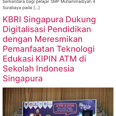
berkendara bagi pelajar SMP Muhammadiyah 4
Surabaya pada […]
KBRI Singapura Dukung
Digitalisasi Pendidikan
dengan Meresmikan
Pemanfaatan Teknologi
Edukasi KIPIN ATM di
Sekolah Indonesia
Singapura